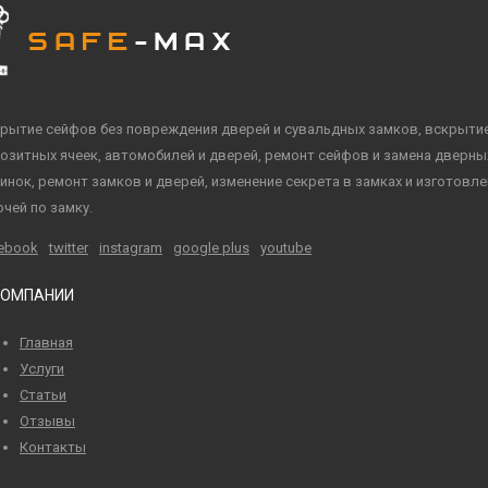
рытие сейфов без повреждения дверей и сувальдных замков, вскрыти
озитных ячеек, автомобилей и дверей, ремонт сейфов и замена дверны
инок, ремонт замков и дверей, изменение секрета в замках и изготовл
чей по замку.
ebook
twitter
instagram
google plus
youtube
КОМПАНИИ
Главная
Услуги
Статьи
Отзывы
Контакты