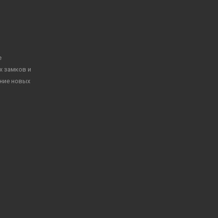
е
х замков и
ение новых