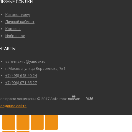
ЛЕЗНЫЕ ССЫЛКИ
Каталог услуг
Личный кабинет
Корзина
Избранное
НТАКТЫ
safe-max-ru@yandex.ru
г. Москва, улица Верземнека, 7к1
+7 (495) 648-40-24
+7 (906) 071-65-27
се права защищены © 2017 Safe-max
оздание сайта