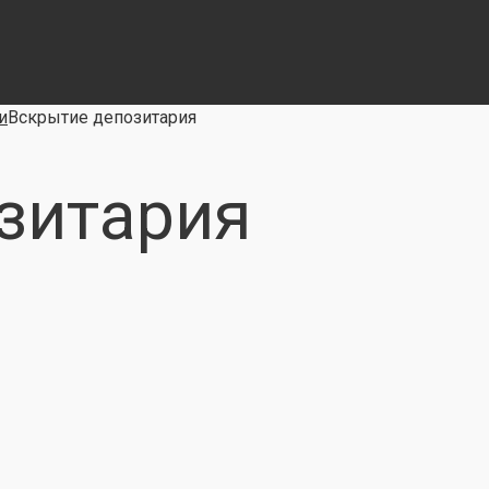
и
Вскрытие депозитария
зитария